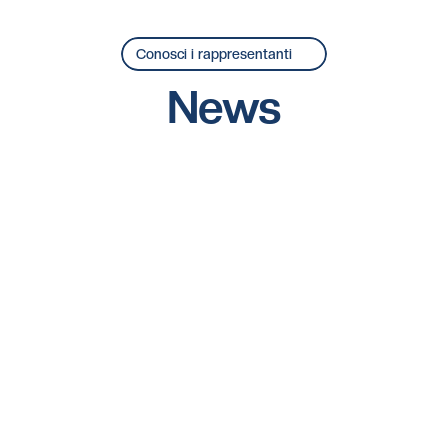
CCS
CCS
CCS
Laurea Magistrale
Laurea Magistrale
Laurea Magistral
Conosci i rappresentanti
News